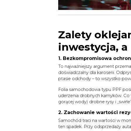
Zalety oklej
inwestycja, a
1. Bezkompromisowa ochrona
To najważniejszy argument przemaw
doświadczalny dla karoserii. Odpr
ptasie odchody – to wszystko powoli
Folia samochodowa typu PPF posiada
uderzenia drobnych kamyków. Co wi
gorącej wody) drobne rysy i „swirl
2. Zachowanie wartości rezy
Samochód traci na wartości w mom
ten spadek. Przy odsprzedaży auta,