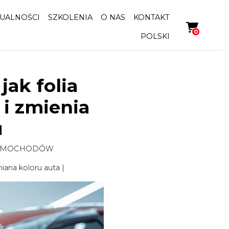
UALNOŚCI
SZKOLENIA
O NAS
KONTAKT
0
POLSKI
jak folia
i zmienia
u
SAMOCHODÓW
iana koloru auta
|