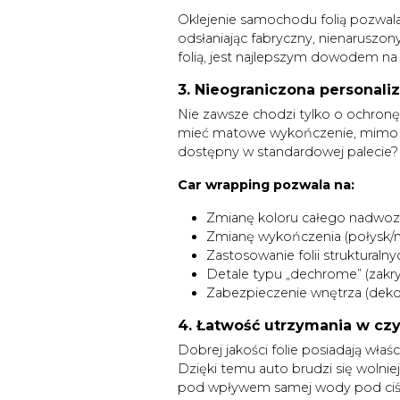
Oklejenie samochodu folią pozwala „
odsłaniając fabryczny, nienaruszo
folią, jest najlepszym dowodem na t
3. Nieograniczona personaliz
Nie zawsze chodzi tylko o ochronę
mieć matowe wykończenie, mimo że 
dostępny w standardowej palecie?
Car wrapping pozwala na:
Zmianę koloru całego nadwozi
Zmianę wykończenia (połysk/m
Zastosowanie folii strukturalny
Detale typu „dechrome” (zakr
Zabezpieczenie wnętrza (dekor
4. Łatwość utrzymania w czy
Dobrej jakości folie posiadają wł
Dzięki temu auto brudzi się wolniej,
pod wpływem samej wody pod ciś