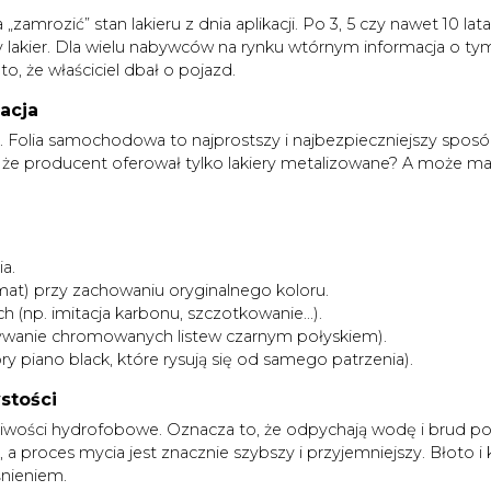
zamrozić” stan lakieru z dnia aplikacji. Po 3, 5 czy nawet 10 la
ny lakier. Dla wielu nabywców na rynku wtórnym informacja o t
o, że właściciel dbał o pojazd.
acja
. Folia samochodowa to najprostszy i najbezpieczniejszy spos
producent oferował tylko lakiery metalizowane? A może marzy
a.
at) przy zachowaniu oryginalnego koloru.
ch (np. imitacja karbonu, szczotkowanie...).
ywanie chromowanych listew czarnym połyskiem).
y piano black, które rysują się od samego patrzenia).
stości
aściwości hydrofobowe. Oznacza to, że odpychają wodę i brud p
 a proces mycia jest znacznie szybszy i przyjemniejszy. Błoto i k
nieniem.