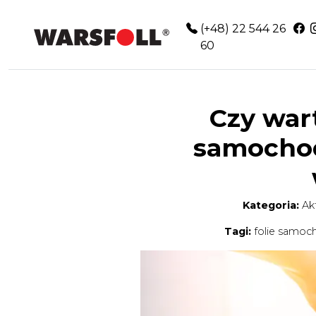
×
(+48) 22 544 26
60
NA OKNA
NA AUTO
Czy wart
SKLEP
samochod
USŁUGI MONTAŻU
0
AKTUALNOŚCI
Kategoria:
Ak
SZKOLENIA
Tagi:
folie samo
O NAS
KONTAKT
POLSKI