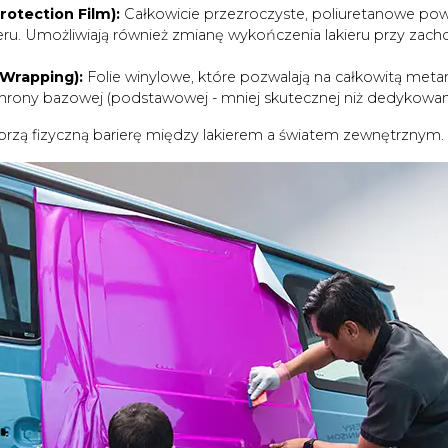
rotection Film):
Całkowicie przezroczyste, poliuretanowe po
eru. Umożliwiają również zmianę wykończenia lakieru przy zach
 Wrapping):
Folie winylowe, które pozwalają na całkowitą met
rony bazowej (podstawowej - mniej skutecznej niż dedykowan
worzą fizyczną barierę między lakierem a światem zewnętrznym.