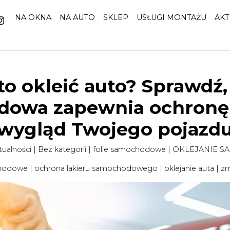
NA OKNA
NA AUTO
SKLEP
USŁUGI MONTAŻU
AKT
o okleić auto? Sprawdź, 
owa zapewnia ochronę 
wygląd Twojego pojazd
tualności
|
Bez kategorii
|
folie samochodowe
|
OKLEJANIE 
chodowe
|
ochrona lakieru samochodowego
|
oklejanie auta
|
zm