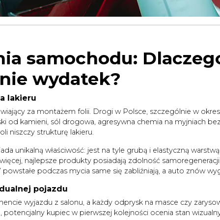
ania samochodu: Dlaczeg
 nie wydatek?
 lakieru
iający za montażem folii. Drogi w Polsce, szczególnie w okre
yski od kamieni, sól drogowa, agresywna chemia na myjniach be
 niszczy strukturę lakieru.
 unikalną właściwość: jest na tyle grubą i elastyczną warstwą,
ęcej, najlepsze produkty posiadają zdolność samoregeneracji
e” powstałe podczas mycia same się zabliźniają, a auto znów wy
dualnej pojazdu
encie wyjazdu z salonu, a każdy odprysk na masce czy zarysow
 potencjalny kupiec w pierwszej kolejności ocenia stan wizualny