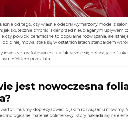
leżnie od tego, czy właśnie odebrał wymarzony model z salonu,
 jak skutecznie chronić lakier przed nieubłaganym upływem c
czy powłoki ceramiczne to popularne rozwiązania, ale istniej
bo o niej mowa, stała się w ostatnich latach standardem wś
inwestycja w foliowanie auta faktycznie się opłaca, jakie funkcje
alnym efektem przez lata.
ie jest nowoczesna foli
a?
warto”, musimy doprecyzować, o jakim rozwiązaniu mówimy. W
nologicznie materiał polimerowy, który nakłada się na elem