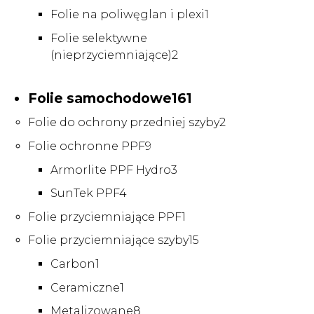
produktów
1
Folie na poliwęglan i plexi
1
produkt
Folie selektywne
2
(nieprzyciemniające)
2
produkty
161
Folie samochodowe
161
produktów
2
Folie do ochrony przedniej szyby
2
produkty
9
Folie ochronne PPF
9
produktów
3
Armorlite PPF Hydro
3
produkty
4
SunTek PPF
4
produkty
1
Folie przyciemniające PPF
1
produkt
15
Folie przyciemniające szyby
15
produktów
1
Carbon
1
produkt
1
Ceramiczne
1
produkt
8
Metalizowane
8