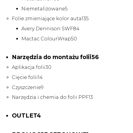
produktów
5
Niemetalizowane
5
produktów
135
Folie zmieniające kolor auta
135
produktów
84
Avery Dennison SWF
84
produkty
50
Mactac ColourWrap
50
produktów
56
Narzędzia do montażu folii
56
produktów
30
Aplikacja folii
30
produktów
14
Cięcie folii
14
produktów
9
Czyszczenie
9
produktów
13
Narzędzia i chemia do folii PPF
13
produktów
4
OUTLET
4
produkty