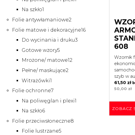
produkt
1
Na szkło
1
produkt
2
Folie antywłamaniowe
2
WZOR
produkty
ARMO
16
Folie matowe i dekoracyjne
16
produktów
STAN
3
Do wycinania i druku
3
608
produkty
5
Gotowe wzory
5
produktów
Wzornik fo
12
Mrożone/ matowe
12
ekonomicz
produktów
2
samochod
Pełne/ maskujące
2
szyb w a
produkty
1
Witrażówki
1
61,50
zł
b
produkt
50,00
zł
7
Folie ochronne
7
produktów
1
Na poliwęglan i plexi
1
produkt
ZOBACZ 
6
Na szkło
6
produktów
8
Folie przeciwsłoneczne
8
produktów
5
Folie lustrzane
5