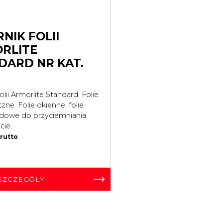
NIK FOLII
RLITE
DARD NR KAT.
lii Armorlite Standard. Folie
ne. Folie okienne, folie
owe do przyciemniania
ucie.
rutto
SZCZEGÓŁY