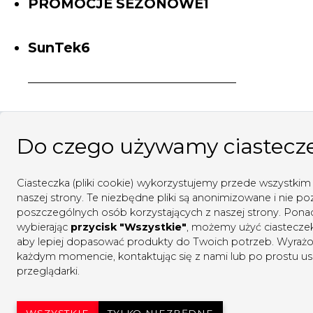
1
PROMOCJE SEZONOWE
1
produkt
6
SunTek
6
produktów
Do czego używamy ciastecz
NA OKNA
NA AUTO
NARZĘD
Ciasteczka (pliki cookie) wykorzystujemy przede wszystkim 
naszej strony. Te niezbędne pliki są anonimizowane i nie poz
poszczególnych osób korzystających z naszej strony. Ponadto
wybierając
przycisk "Wszystkie"
, możemy użyć ciastecze
aby lepiej dopasować produkty do Twoich potrzeb. Wyra
każdym momencie, kontaktując się z nami lub po prostu usu
przeglądarki.