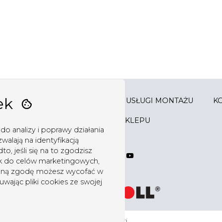
ek
ZIA
SKLEP
KOSZYK
USŁUGI MONTAŻU
K
REGULAMIN SKLEPU
do analizy i poprawy działania
walają na identyfikacją
, jeśli się na to zgodzisz
k do celów marketingowych,
żoną zgodę możesz wycofać w
wając pliki cookies ze swojej
Polski