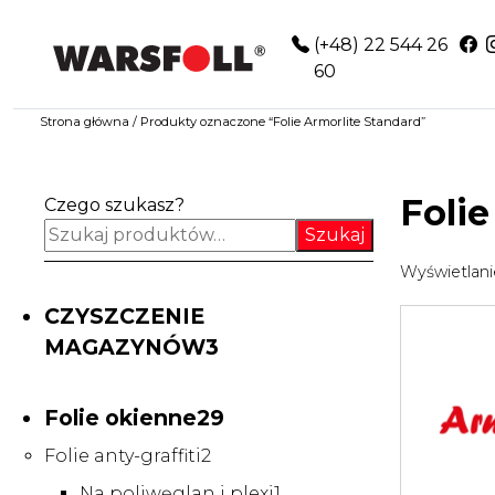
×
(+48) 22 544 26
60
NA OKNA
Strona główna
/ Produkty oznaczone “Folie Armorlite Standard”
NA AUTO
SKLEP
Folie
Czego szukasz?
Szukaj
USŁUGI MONTAŻU
Wyświetlani
0
AKTUALNOŚCI
CZYSZCZENIE
SZKOLENIA
3
MAGAZYNÓW
3
produkty
O NAS
KONTAKT
29
Folie okienne
29
POLSKI
produktów
2
Folie anty-graffiti
2
produkty
1
Na poliwęglan i plexi
1